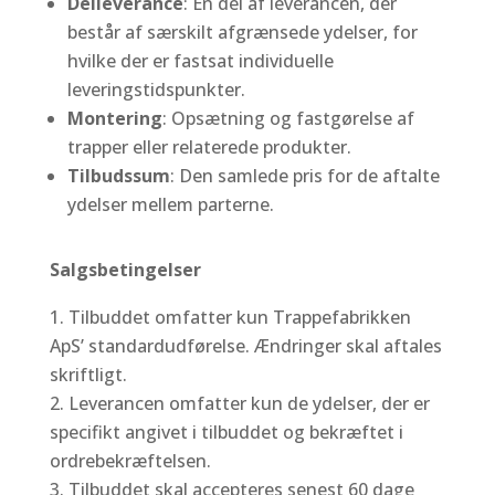
Delleverance
: En del af leverancen, der
består af særskilt afgrænsede ydelser, for
hvilke der er fastsat individuelle
leveringstidspunkter.
Montering
: Opsætning og fastgørelse af
trapper eller relaterede produkter.
Tilbudssum
: Den samlede pris for de aftalte
ydelser mellem parterne.
Salgsbetingelser
Tilbuddet omfatter kun Trappefabrikken
ApS’ standardudførelse. Ændringer skal aftales
skriftligt.
Leverancen omfatter kun de ydelser, der er
specifikt angivet i tilbuddet og bekræftet i
ordrebekræftelsen.
Tilbuddet skal accepteres senest 60 dage