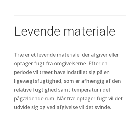
Levende materiale
Træ er et levende materiale, der afgiver eller
optager fugt fra omgivelserne. Efter en
periode vil træet have indstillet sig på en
ligevægtsfugtighed, som er afhængig af den
relative fugtighed samt temperatur i det
pågældende rum. Når træ optager fugt vil det
udvide sig og ved afgivelse vil det svinde.