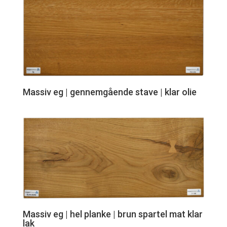
Massiv eg | gennemgående stave | klar olie
Massiv eg | hel planke | brun spartel mat klar
lak