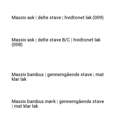
Massiv ask | delte stave | hvidtonet lak (009)
Massiv ask | delte stave B/C | hvidtonet lak
(008)
Massiv bambus | gennemgående stave | mat
klar lak
Massiv bambus mørk | gennemgående stave
| mat klar lak