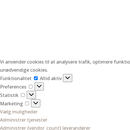
Vi anvender cookies til at analysere trafik, optimere funkt
unødvendige cookies.
Funktionalitet
Funktionalitet
Altid aktiv
Preferences
Preferences
Statistik
Statistik
Marketing
Marketing
Vælg muligheder
Administrer tjenester
Administrer {vendor_count} leverandører