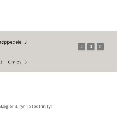
Trappedele
Om os
Mægler B, fyr | Stødtrin fyr