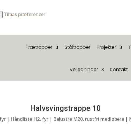
Tilpas præferencer
r
Trætrapper
Ståltrapper
Projekter
Vejledninger
Kontakt
Halvsvingstrappe 10
 fyr | Håndliste H2, fyr | Balustre M20, rustfri medløbere | 