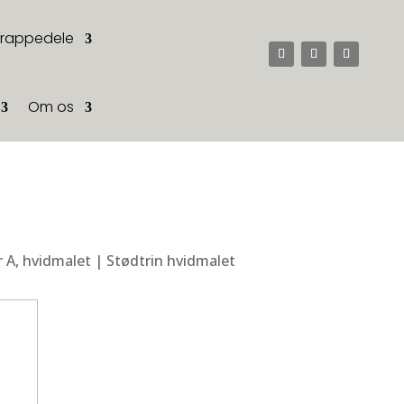
Trappedele
Om os
 A, hvidmalet | Stødtrin hvidmalet