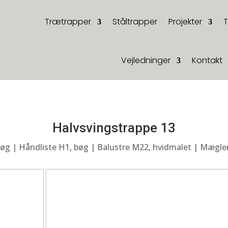
Trætrapper
Ståltrapper
Projekter
Vejledninger
Kontakt
Halvsvingstrappe 13
 bøg | Håndliste H1, bøg | Balustre M22, hvidmalet | Mægler