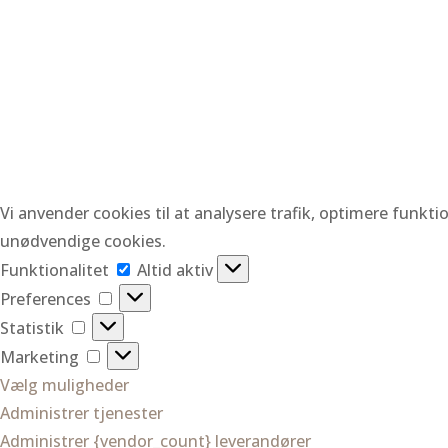
Vi anvender cookies til at analysere trafik, optimere funkt
unødvendige cookies.
Funktionalitet
Funktionalitet
Altid aktiv
Preferences
Preferences
Statistik
Statistik
Marketing
Marketing
Vælg muligheder
Administrer tjenester
Administrer {vendor_count} leverandører