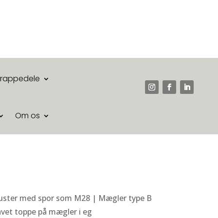
Trappedele
Om os
baluster med spor som M28 | Mægler type B
vet toppe på mægler i eg