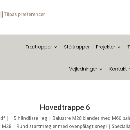
Tilpas præferencer
r
Trætrapper
Ståltrapper
Projekter
Vejledninger
Kontakt
Hovedtrappe 6
i mdf | H5 håndliste i eg | Balustre M28 blandet med M60 
 M28 | Rund startmægler med ovenpålagt snegl | Specialla