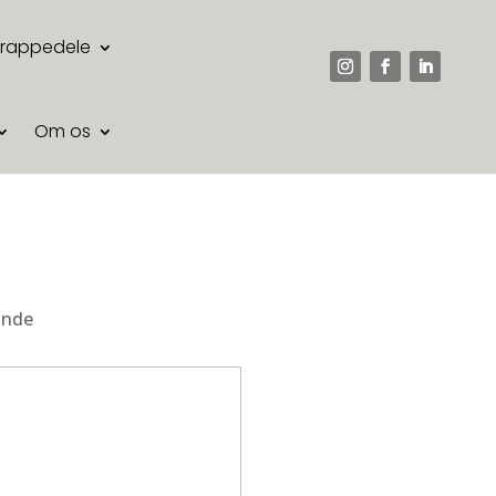
Trappedele
Om os
kunde